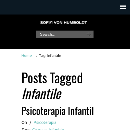
→
Home
Tag: Infantile
Posts Tagged
Infantile
Psicoterapia Infantil
On
/
Psicoterapia
Tags:
Crianças
,
Infantile