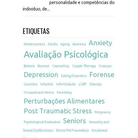
personalidade e competências do
individuo, de...
ETIQUETAS
Anxiety
Adolescentes
Adults
Aging
Anorexia
Avaliação Psicológica
Bulimia
Burnout
Counseling
Couple Therapy
Crianças
Depression
Forense
Eating Disorders
Gravidez
Infantile
Infertilidade
LGBT
Obesity
Occupational Stress
Parenting
Perturbações Alimentares
Post Traumatic Stress
Pregnancy
Seniors
Psychological Evaluation
Sexuality and
Sexual Dysfunctions
Stress Pós-Traumático
Vocational